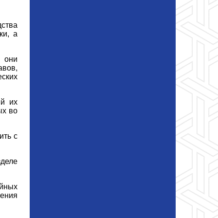
дства
ки, а
х они
вов,
еских
ий их
ых во
ить с
зделе
ейных
ления