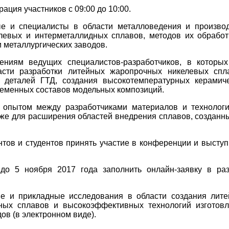
ация участников с 09:00 до 10:00.
е и специалисты в области металловедения и произво
евых и интерметаллидных сплавов, методов их обработ
и металлургических заводов.
ениям ведущих специалистов-разработчиков, в которы
сти разработки литейных жаропрочных никелевых спла
и деталей ГТД, создания высокотемпературных керамич
ременных составов модельных композиций.
 опытом между разработчиками материалов и технолог
акже для расширения областей внедрения сплавов, созданн
тов и студентов принять участие в конференции и выступ
до 5 ноября 2017 года заполнить онлайн-заявку в ра
е и прикладные исследования в области создания лит
ных сплавов и высокоэффективных технологий изготов
ов (в электронном виде).