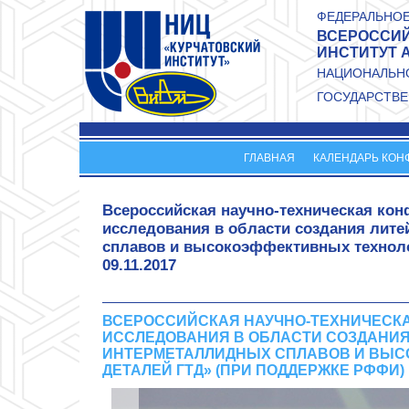
Перейти к основному содержанию
ФЕДЕРАЛЬНОЕ
ВСЕРОССИЙ
ИНСТИТУТ 
НАЦИОНАЛЬНО
ГОСУДАРСТВЕ
ГЛАВНАЯ
КАЛЕНДАРЬ КОН
Всероссийская научно-техническая ко
исследования в области создания лит
сплавов и высокоэффективных техноло
09.11.2017
ВСЕРОССИЙСКАЯ НАУЧНО-ТЕХНИЧЕСК
ИССЛЕДОВАНИЯ В ОБЛАСТИ СОЗДАНИ
ИНТЕРМЕТАЛЛИДНЫХ СПЛАВОВ И ВЫС
ДЕТАЛЕЙ ГТД» (ПРИ ПОДДЕРЖКЕ РФФИ)