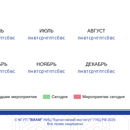
НЬ
ИЮЛЬ
АВГУСТ
пт
сб
вс
пн
вт
ср
чт
пт
сб
вс
пн
вт
ср
чт
пт
сб
вс
БРЬ
НОЯБРЬ
ДЕКАБРЬ
пт
сб
вс
пн
вт
ср
чт
пт
сб
вс
пн
вт
ср
чт
пт
сб
вс
дшие мероприятия
Сегодня
Мероприятие сегодня
© ФГУП
"ВИАМ"
НИЦ "Курчатовский институт" ГНЦ РФ 2026
Все права защищены