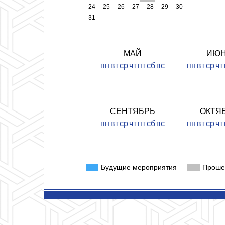
24
25
26
27
28
29
30
31
МАЙ
ИЮ
пн
вт
ср
чт
пт
сб
вс
пн
вт
ср
чт
СЕНТЯБРЬ
ОКТЯ
пн
вт
ср
чт
пт
сб
вс
пн
вт
ср
чт
Будущие мероприятия
Проше