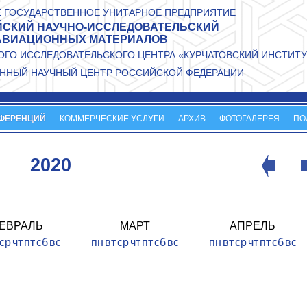
 ГОСУДАРСТВЕННОЕ УНИТАРНОЕ ПРЕДПРИЯТИЕ
СКИЙ НАУЧНО-ИССЛЕДОВАТЕЛЬСКИЙ
АВИАЦИОННЫХ МАТЕРИАЛОВ
ГО ИССЛЕДОВАТЕЛЬСКОГО ЦЕНТРА «КУРЧАТОВСКИЙ ИНСТИТУ
ННЫЙ НАУЧНЫЙ ЦЕНТР РОССИЙСКОЙ ФЕДЕРАЦИИ
НФЕРЕНЦИЙ
КОММЕРЧЕСКИЕ УСЛУГИ
АРХИВ
ФОТОГАЛЕРЕЯ
ПО
2020
ЕВРАЛЬ
МАРТ
АПРЕЛЬ
ср
чт
пт
сб
вс
пн
вт
ср
чт
пт
сб
вс
пн
вт
ср
чт
пт
сб
вс