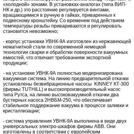
«холодной» зонами. В установках-аналогах (типа ВИП-
НК и др.) это расстояние регулируется винтами,
вращающимися в ручную в гайках, приваренных к
подвесному кронштейну. Со временем под действием
температуры резьбы привариваются и регулировать
становится невозможно;
- корпус установки УВНК-9А изготовлен из нержавеющей
немагнитной стали по современной немецкой
технологии сварки и обработки поверхности вакуумных
емкостей, что отвечает требованиям экспортной
продукции;
- на установке УВНК-9А полностью модернизирована
вакуумная система. На линию предварительной откачки
установлены безвибрационные насосы KINNEY КТ-300
(фирмы TUTHILL) и высокопроизводительный насос
типа Рутса, на линию высоковакуумной откачки два
бустерных насоса 2НВБМ-250, что обеспечивает
стабильное поддержание вакуума в процессе заливки и
кристаллизации;
- система управления УВНК-9А выполнена в виде двух
универсальных электро-шкафов фирмы АВВ. Они
изготовлены в соответствии с европейским