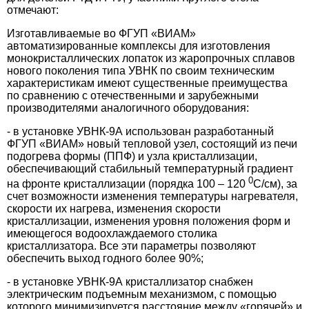
отмечают:
Изготавливаемые во ФГУП «ВИАМ»
автоматизированные комплексы для изготовления
монокристаллических лопаток из жаропрочных сплавов
нового поколения типа УВНК по своим техническим
характеристикам имеют существенные преимущества
по сравнению с отечественными и зарубежными
производителями аналогичного оборудования:
- в установке УВНК-9А использован разработанный
ФГУП «ВИАМ» новый тепловой узел, состоящий из печи
подогрева формы (ППФ) и узла кристаллизации,
обеспечивающий стабильный температурный градиент
0
на фронте кристаллизации (порядка 100 – 120
С/см), за
счет возможности изменения температуры нагревателя,
скорости их нагрева, изменения скорости
кристаллизации, изменения уровня положения форм и
имеющегося водоохлаждаемого столика
кристаллизатора. Все эти параметры позволяют
обеспечить выход годного более 90%;
- в установке УВНК-9А кристаллизатор снабжен
электрическим подъемным механизмом, с помощью
которого минимизируется расстояние между «горячей» и