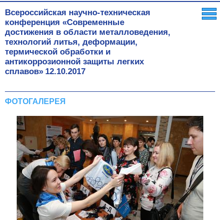
Всероссийская научно-техническая
конференция «Современные
достижения в области металловедения,
технологий литья, деформации,
термической обработки и
антикоррозионной защиты легких
сплавов»
12.10.2017
ФОТОГАЛЕРЕЯ