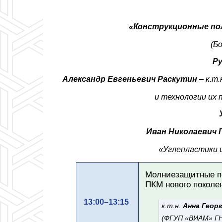
«Конструкционные по
(Б
Ру
Александр Евгеньевич Раскутин
–
к.т
и технологии их
Иван Николаевич
«Углепластики 
Молниезащитные по
ПКМ нового поколе
13:00–13:15
к.т.н.
Анна Георг
(ФГУП «ВИАМ» ГН