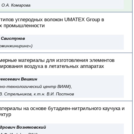
в, О.А. Комарова
типов углеродных волокон UMATEX Group в
ях промышленности
 Свистунов
оминжиниринг»)
мерные материалы для изготовления элементов
ирования воздуха в летательных аппаратах
лексеевич Вешкин
чно-технологический центр ВИАМ),
В. Стрельников, к.т.н. В.И. Постнов
териалы на основе бутадиен-нитрильного каучука и
уктур
дрович Возняковский