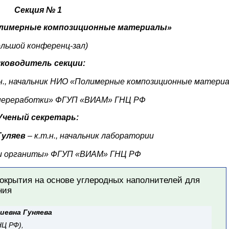
Секция № 1
лимерные композиционные материалы»
ольшой конференц-зал)
ководитель секции:
.н., начальник НИО «Полимерные композиционные матери
 переработки»
ФГУП «ВИАМ» ГНЦ РФ
Ученый секретарь:
Гуляев
– к.т.н., начальник лаборатории
и органиты»
ФГУП «ВИАМ» ГНЦ РФ
крытия на основе углеродных наполнителей для
ния
иевна Гуняева
Ц РФ),