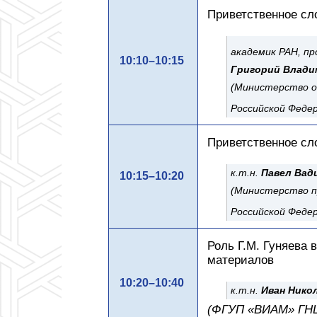
Приветственное сл
академик РАН, про
10:10–10:15
Григорий Влади
(Министерство о
Российской Феде
Приветственное сл
к.т.н.
Павел Вад
10:15–10:20
(Министерство 
Российской Феде
Роль Г.М. Гуняева
материалов
10:20–10:40
к.т.н.
Иван Нико
(ФГУП «ВИАМ» ГН