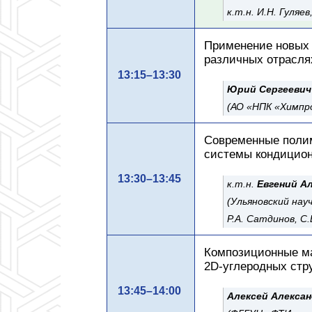
к.т.н. И.Н. Гуляе
Применение новых 
различных отрасл
13:15–13:30
Юрий Сергеевич
(АО «НПК «Химпр
Современные поли
системы кондицион
13:30–13:45
к.т.н.
Евгений А
(Ульяновский нау
Р.А. Сатдинов, С.
Композиционные ма
2D-углеродных стр
13:45–14:00
Алексей Алексан