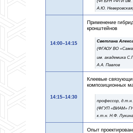
(ФГБУН «ФТИ им.
А.Ю. Неверовская
Применение гибрид
кронштейнов
Светлана Алекс
14:00–14:15
(ФГАОУ ВО «Сама
им. академика С.П
А.А. Павлов
Клеевые связующи
композиционных м
14:15–14:30
профессор, д.т.н
(ФГУП «ВИАМ» ГН
к.т.н. Н.Ф. Лукин
Опыт проектирован