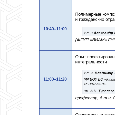
Полимерные композ
и гражданских отр
10:40–11:00
к.т.н.
Александр 
(ФГУП «ВИАМ» ГН
Опыт проектирован
интегральности
к.т.н.
Владимир 
11:00–11:20
(ФГБОУ ВО «Каза
университет
им. А.Н. Туполева
профессор, д.т.н. 
Современные техно