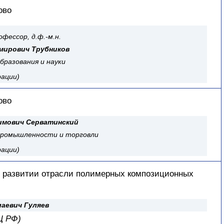
ово
фессор, д.ф.-м.н.
мирович Трубников
бразования и науки
рации)
ово
имович Серватинский
промышленности и торговли
рации)
 в развитии отрасли полимерных композиционных
лаевич Гуляев
Ц РФ)