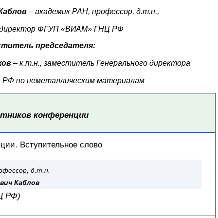
 Каблов
–
академик РАН, профессор, д.т.н.,
 директор ФГУП «ВИАМ» ГНЦ РФ
ститель председателя:
ков
–
к.т.н., заместитель Генерального директора
Ц РФ
по неметаллическим материалам
стников конференции
ции. Вступительное слово
офессор, д.т.н.
вич Каблов
Ц РФ)