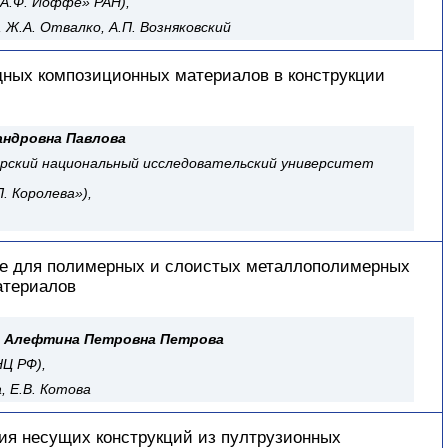
 А.Ф. Иоффе» РАН),
, Ж.А. Отвалко, А.П. Возняковский
ных композиционных материалов в конструкции
андровна Павлова
рский национальный исследовательский университет
. Королева»),
е для полимерных и слоистых металлополимерных
атериалов
.
Алефтина Петровна Петрова
Ц РФ),
а, Е.В. Котова
ия несущих конструкций из пултрузионных