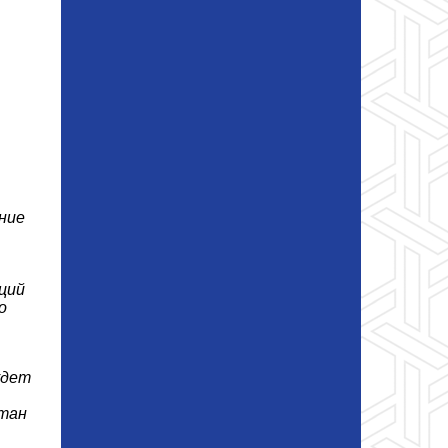
ние
ций
о
удет
отан