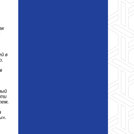
ак
е
й в
о.
в
тый
сти
тем.
а
ы».