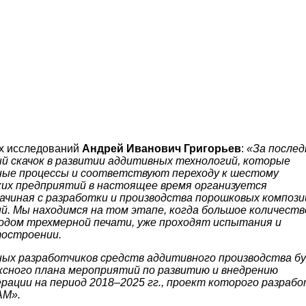
х исследований
Андрей Иванович Григорьев
:
«За послед
ый скачок в развитии аддитивных технологий, которые
ные процессы и соответствуют переходу к шестому
ских предприятий в настоящее время организуется
начиная с разработки и производства порошковых компози
й. Мы находимся на том этапе, когда большое количеств
одом трехмерной печати, уже проходят испытания и
тостроении.
ных разработчиков средств аддитивного производства б
ксного плана мероприятий по развитию и внедрению
рации на период 2018–2025 гг., проект которого разраб
АМ».