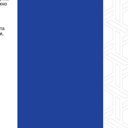
жно
ута
и,