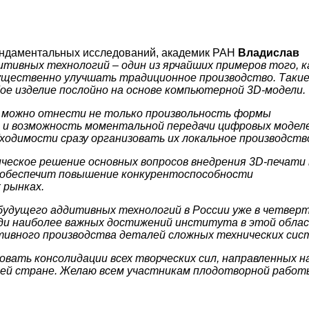
ундаментальных исследований, академик РАН
Владислав
итивных технологий – один из ярчайших примеров того, к
существенно улучшать традиционное производство. Таки
е изделие послойно на основе компьютерной 3D-модели.
 можно отнести не только произвольность формы
но и возможность моментальной передачи цифровых моделе
ходимости сразу организовать их локальное производств
еское решение основных вопросов внедрения 3D-печати 
 обеспечит повышение конкурентоспособности
 рынках.
будущего аддитивных технологий в России уже в четвер
еди наиболее важных достижений института в этой обла
тивного производства деталей сложных технических сис
вать консолидации всех творческих сил, направленных н
шей стране. Желаю всем участникам плодотворной работ