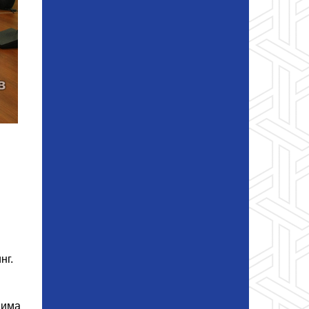
нг.
дима