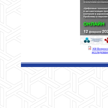
XIII Всеро
исследован