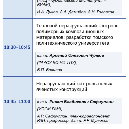
(НИЦ «Курчатовский институт» –
ВИАМ),
И.А. Диков, А.А. Демидов, А.Н. Головков
Тепловой неразрушающий контроль
полимерных композиционных
материалов: разработки томского
политехнического университета
10:30–10:45
к.т.н.
Арсений Олегович Чулков
(ФГАОУ ВО НИ ТПУ),
В.П. Вавилов
Неразрушающий контроль полых
ячеистых конструкций
10:45–11:00
к.т.н.
Ринат Владикович Сафиуллин
(ИПСМ РАН),
А.Р. Сафиуллин,
член-корреспондент
РАН, профессор, д.т.н.
Р.Р. Мулюков