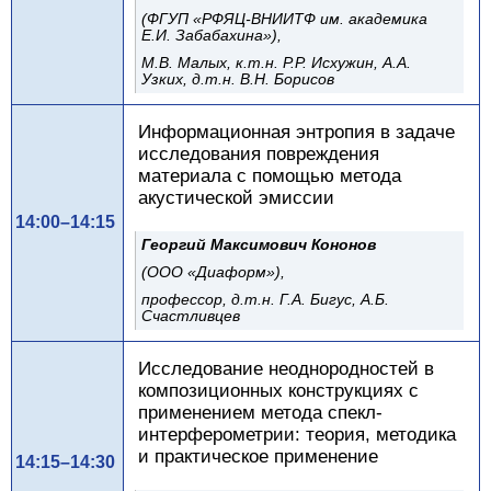
(ФГУП «РФЯЦ-ВНИИТФ им. академика
Е.И. Забабахина»),
М.В. Малых, к.т.н. Р.Р. Исхужин, А.А.
Узких, д.т.н. В.Н. Борисов
Информационная энтропия в задаче
исследования повреждения
материала с помощью метода
акустической эмиссии
14:00–14:15
Георгий Максимович Кононов
(ООО «Диаформ»),
профессор, д.т.н. Г.А. Бигус, А.Б.
Счастливцев
Исследование неоднородностей в
композиционных конструкциях с
применением метода спекл-
интерферометрии: теория, методика
и практическое применение
14:15–14:30