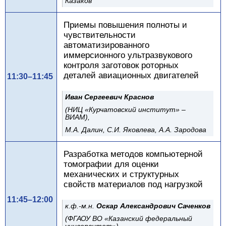
Казаков
Приемы повышения полноты и
чувствительности
автоматизированного
иммерсионного ультразвукового
контроля заготовок роторных
деталей авиационных двигателей
11:30–11:45
Иван Сергеевич Краснов
(НИЦ «Курчатовский институт» –
ВИАМ),
М.А. Далин, С.И. Яковлева, А.А. Зародова
Разработка методов компьютерной
томографии для оценки
механических и структурных
свойств материалов под нагрузкой
11:45–12:00
к.ф.-м.н.
Оскар Александрович Саченков
(ФГАОУ ВО «Казанский федеральный
университет»),