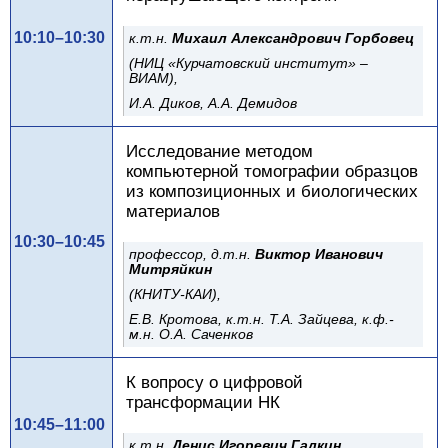
10:10–10:30
к.т.н.
Михаил Александрович Горбовец
(НИЦ «Курчатовский институт» –
ВИАМ),
И.А. Диков, А.А. Демидов
Исследование методом
компьютерной томографии образцов
из композиционных и биологических
материалов
10:30–10:45
профессор, д.т.н.
Виктор Иванович
Митряйкин
(КНИТУ-КАИ),
Е.В. Кротова, к.т.н. Т.А. Зайцева, к.ф.-
м.н. О.А. Саченков
К вопросу о цифровой
трансформации НК
10:45–11:00
к.т.н.
Денис Игоревич Галкин