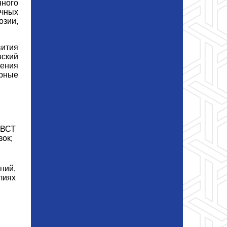
ного
ичных
озии,
ития
вский
дения
рные
ВВСТ
зок;
ний,
лиях