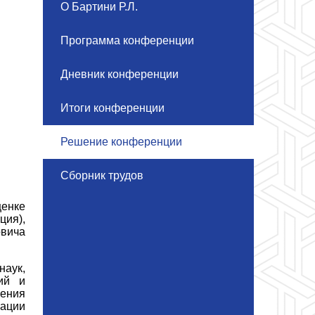
О Бартини Р.Л.
Программа конференции
Дневник конференции
Итоги конференции
Решение конференции
Сборник трудов
енке
ция),
овича
аук,
тий и
жения
рации