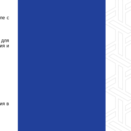
ле с
 для
ия и
ия в