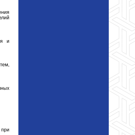
ения
елий
ия и
тем,
чных
 при