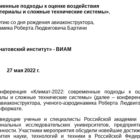
еменные подходы к оценке воздействия
териалы и сложные технические системы»
,
тию со дня рождения авиаконструктора,
амика Роберта Людвиговича Бартини
чатовский институт» - ВИАМ
27 мая 2022 г.
онференция «Климат-2022: современные подходы к оц
алы и сложные технические системы» (далее – конферен
виаконструктора, ученого-аэродинамика Роберта Людвиг
н-формате.
ведущие ученые и специалисты Российской академии н
ональных исследовательских университетов, предприя
нности.
Участники мероприятия
обсудили новейшие дости
ития науки, технологий и техники в Российской Феде