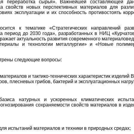
ая переработка сырья». Важнейшей составляющей дан
ка свойств новых перспективных материалов для разл
виях эксплуатации и их способность противостоять корр
осится к тематике «Стратегических направлений разв
на период до 2030 года», разработанных в НИЦ «Курчато
ражает актуальность развития современного материалове
атериалы и технологии металлургии» и «Новые полиме
отрены следующие вопросы:
материалов и тактико-технических характеристик изделий 
ов, плесневых грибов, бактерий и эксплуатационных нагру
базиса натурных и ускоренных климатических испыта
рогнозирования сохраняемости свойств материалов в изде
ля испытаний материалов и техники в природных средах;