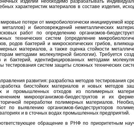
онечных изделий необходимо разрабатывать индивидуа
бных характеристик материалов в составе изделия, исхо
 мировые потери от микробиологически инициируемой кор
 металлов) и биоповреждений неметаллических матери
сковых работ по определению организмов-биодеструкт
жных технических систем (определение микробиологич
ов, родов бактерий и микроскопических грибов, влияющ
имерных материалов, а также оценка стойкости металлич
торам методами молекулярной биологии). Требуется соз
 и бактерий, идентифицированных методами молекуля
ры тестирования систем защиты сложных технических сист
равления развития: разработка методов тестирования ср
азработка биостойких материалов и новых методов за
ых и промышленных отходов из полимерных матери
енением микроорганизмов-биодеструктов и их фермен
вторичной переработки полимерных материалов. Необх
бот по выявлению организмов-биодеструкторов полиме
кваториях и в сточных водах промышленных предприятий.
соответствующее обращение в РНФ по приоритетным на