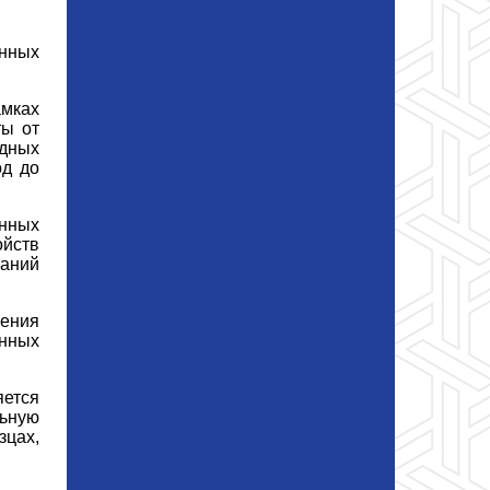
енных
мках
ты от
одных
од до
енных
ойств
аний
жения
нных
яется
ьную
зцах,