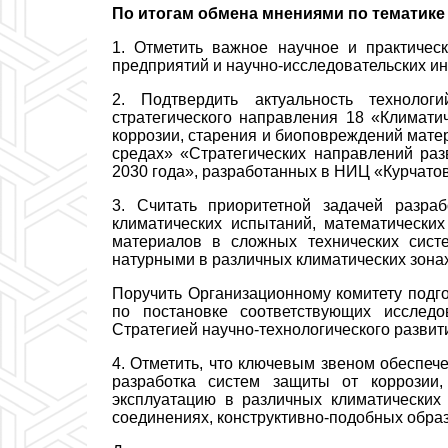
По итогам обмена мнениями по тематике
1.
Отметить важное научное и практичес
предприятий и научно-исследовательских ин
2. Подтвердить актуальность техноло
стратегического направления 18 «Климати
коррозии, старения и биоповреждений мате
средах» «Стратегических направлений раз
2030 года», разработанных в НИЦ «Курчато
3. Считать приоритетной задачей
р
азра
климатических испытаний, математически
материалов в сложных технических сист
натурными в различных климатических зонах
Поручить Организационному комитету подг
по постановке соответствующих исслед
Стратегией научно-технологического развит
4. Отметить, что ключевым звеном обеспеч
разработка систем защиты от коррозии
эксплуатацию в различных климатических
соединениях, конструктивно-подобных образ