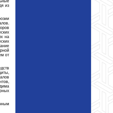
льные
дя из
розии
алов.
оров
еских
их на
еских
дание
рной
ем от
едств
щиты,
алов
тов,
одима
рных
учным