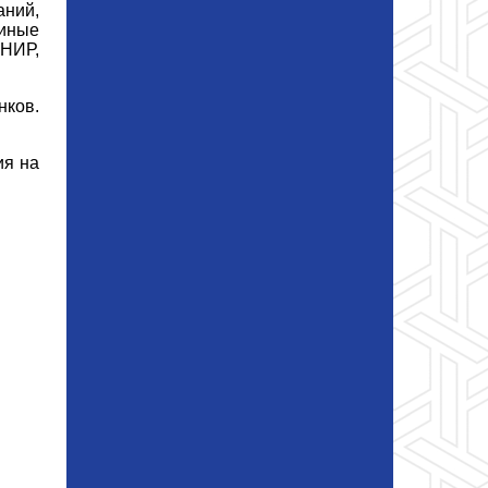
аний,
 иные
 НИР,
нков.
ия на