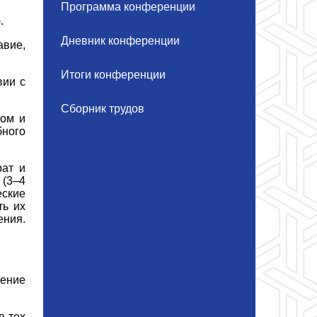
Программа конференции
.
Дневник конференции
вие,
Итоги конференции
вии с
Сборник трудов
ком и
бного
рат и
 (3–4
еские
ть их
ения.
шение
в тех