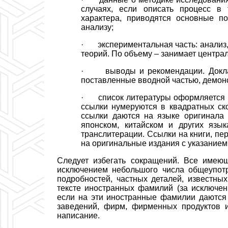
случаях, если описать процесс в 
характера, приводятся основные п
анализу;
· экспериментальная часть: анализ,
теорий. По объему – занимает централ
· выводы и рекомендации. Доклад 
поставленные вводной частью, демон
· список литературы оформляется в с
ссылки нумеруются в квадратных ско
ссылки даются на языке оригинала 
японском, китайском и других язы
транслитерации. Ссылки на книги, п
на оригинальные издания с указание
Следует избегать сокращений. Все имею
исключением небольшого числа общеупотр
подробностей, частных деталей, известны
тексте иностранных фамилий (за исключен
если на эти иностранные фамилии даются 
заведений, фирм, фирменных продуктов и
написание.