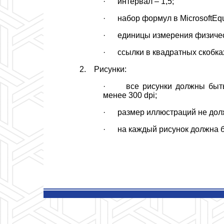
· интервал – 1,5;
· набор формул в MicrosoftEqua
· единицы измерения физическ
· ссылки в квадратных скобка
2. Рисунки:
· все рисунки должны быть 
менее 300 dpi;
· размер иллюстраций не дол
· на каждый рисунок должна бы