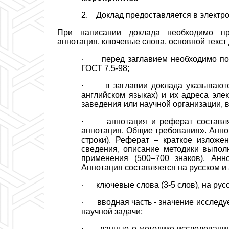
2. Доклад предоставляется в электро
При написании доклада необходимо при
аннотация, ключевые слова, основной текст 
· перед заглавием необходимо помес
ГОСТ 7.5-98;
· в заглавии доклада указываются 
английском языках) и их адреса эле
заведения или научной организации, 
· аннотация и реферат составляют
аннотация. Общие требования». Аннот
строки). Реферат – краткое излож
сведения, описание методики выпол
применения (500–700 знаков). Анн
Аннотация составляется на русском и
· ключевые слова (3-5 слов), на русс
· вводная часть - значение исследуе
научной задачи;
· данные о методике исследования. 