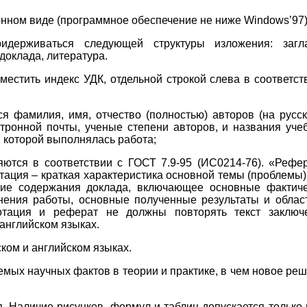
нном виде (программное обеспечение не ниже Windows’97)
держиваться следующей структуры изложения: загла
доклада, литература.
тить индекс УДК, отдельной строкой слева в соответст
фамилия, имя, отчество (полностью) авторов (на русс
ктронной почты, ученые степени авторов, и названия уче
в которой выполнялась работа;
ся в соответствии с ГОСТ 7.9-95 (ИС0214-76). «Рефе
ация – краткая характеристика основной темы (проблемы)
ение содержания доклада, включающее основные фактич
нения работы, основные полученные результаты и облас
отация и реферат не должны повторять текст заключ
 английском языках.
ком и английском языках.
мых научных фактов в теории и практике, в чем новое ре
Наличие рисунков, формул и таблиц допускается только 