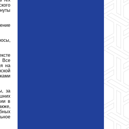
ского
гнуты
нение
росы,
ексте
. Все
ия на
нской
лками
, за
ишних
нии в
акже,
ебных
льное