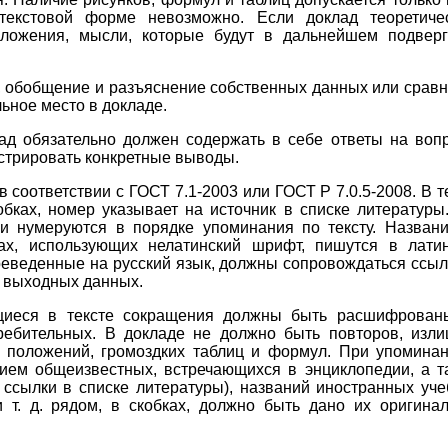
текстовой форме невозможно. Если доклад теоретиче
оложения, мысли, которые будут в дальнейшем подвер
 обобщение и разъяснение собственных данных или срав
ьное место в докладе.
обязательно должен содержать в себе ответы на воп
стрировать конкретные выводы.
оответствии с ГОСТ 7.1-2003 или ГОСТ Р 7.0.5-2008. В т
бках, номер указывает на источник в списке литературы
и нумеруются в порядке упоминания по тексту. Назван
ках, использующих нелатинский шрифт, пишутся в лати
ереведенные на русский язык, должны сопровождаться ссы
м выходных данных.
щиеся в тексте сокращения должны быть расшифрованы
ебительных. В докладе не должно быть повторов, изл
х положений, громоздких таблиц и формул. При упомина
ием общеизвестных, встречающихся в энциклопедии, а т
ссылки в списке литературы), названий иностранных уч
 т. д. рядом, в скобках, должно быть дано их оригина