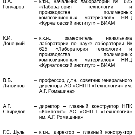
В.А.
–
к.т.н., начальник лаборатории № 625
Гончаров
«Лаборатория технологии и
производства полимерных
композиционных материалов» НИЦ
«Курчатовский институт» – ВИАМ
К.И.
–
к.х.н., заместитель начальника
Донецкий
лаборатории по науке лаборатории №
625 «Лаборатория технологии и
производства полимерных
композиционных материалов» НИЦ
«Курчатовский институт» – ВИАМ
В.Б.
–
профессор, д.т.н., советник генерального
Литвинов
директора АО «ОНПП «Технология» им.
А.Г. Ромашина»
А.Г.
–
директор – главный конструктор НПК
Свиридов
«Композит» АО «ОНПП «Технология»
им. А.Г. Ромашина»
Г.С. Шуль
–
к.т.н., директор – главный конструктор