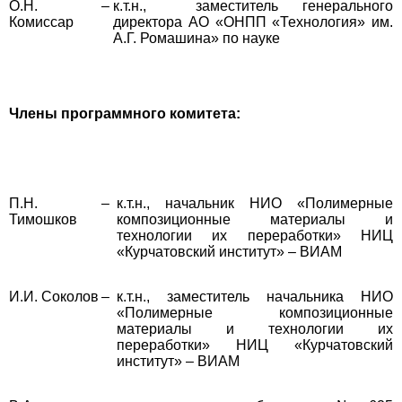
О.Н.
–
к.т.н., заместитель генерального
Комиссар
директора АО «ОНПП «Технология» им.
А.Г. Ромашина» по науке
Члены программного комитета:
П.Н.
–
к.т.н., начальник НИО «Полимерные
Тимошков
композиционные материалы и
технологии их переработки» НИЦ
«Курчатовский институт» – ВИАМ
И.И. Соколов
–
к.т.н., заместитель начальника НИО
«Полимерные композиционные
материалы и технологии их
переработки» НИЦ «Курчатовский
институт» – ВИАМ